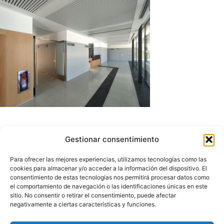
Gestionar consentimiento
Interiormente, el edificio se organiza
entorno a dos patios que son los que
Para ofrecer las mejores experiencias, utilizamos tecnologías como las
permiten introducir la luz a las zonas de
cookies para almacenar y/o acceder a la información del dispositivo. El
espera y recepción, así como al área de
consentimiento de estas tecnologías nos permitirá procesar datos como
el comportamiento de navegación o las identificaciones únicas en este
residencia de personal, generando unos
sitio. No consentir o retirar el consentimiento, puede afectar
ambientes controlados y agradables
negativamente a ciertas características y funciones.
para el usuario. Los diferentes espacios