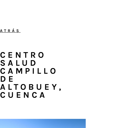
ATRÁS
CENTRO
SALUD
CAMPILLO
DE
ALTOBUEY,
CUENCA