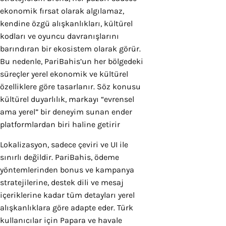
ekonomik fırsat olarak algılamaz,
kendine özgü alışkanlıkları, kültürel
kodları ve oyuncu davranışlarını
barındıran bir ekosistem olarak görür.
Bu nedenle, PariBahis’un her bölgedeki
süreçler yerel ekonomik ve kültürel
özelliklere göre tasarlanır. Söz konusu
kültürel duyarlılık, markayı “evrensel
ama yerel” bir deneyim sunan ender
platformlardan biri haline getirir
Lokalizasyon, sadece çeviri ve UI ile
sınırlı değildir. PariBahis, ödeme
yöntemlerinden bonus ve kampanya
stratejilerine, destek dili ve mesaj
içeriklerine kadar tüm detayları yerel
alışkanlıklara göre adapte eder. Türk
kullanıcılar için Papara ve havale