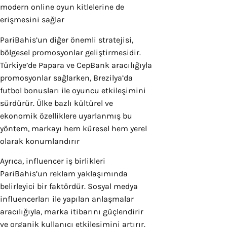
modern online oyun kitlelerine de
erişmesini sağlar
PariBahis’un diğer önemli stratejisi,
bölgesel promosyonlar geliştirmesidir.
Türkiye’de Papara ve CepBank aracılığıyla
promosyonlar sağlarken, Brezilya’da
futbol bonusları ile oyuncu etkileşimini
sürdürür. Ülke bazlı kültürel ve
ekonomik özelliklere uyarlanmış bu
yöntem, markayı hem küresel hem yerel
olarak konumlandırır
Ayrıca, influencer iş birlikleri
PariBahis’un reklam yaklaşımında
belirleyici bir faktördür. Sosyal medya
influencerları ile yapılan anlaşmalar
aracılığıyla, marka itibarını güçlendirir
ve organik kullanıcı etkileşimini artırır.