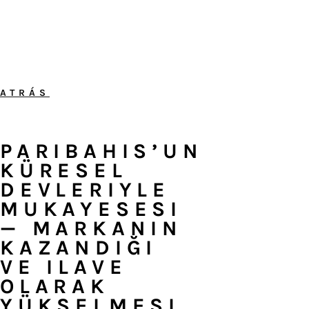
ATRÁS
PARIBAHIS’UN
KÜRESEL
DEVLERIYLE
MUKAYESESI
— MARKANIN
KAZANDIĞI
VE ILAVE
OLARAK
YÜKSELMESI