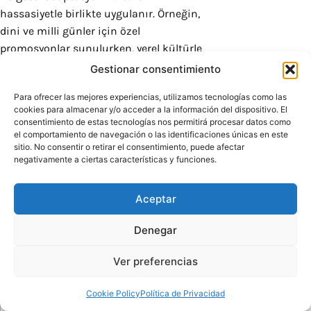
hassasiyetle birlikte uygulanır. Örneğin,
dini ve milli günler için özel
promosyonlar sunulurken, yerel kültürle
uyumlu ikonlar ve tasarımlar kullanılır.
Gestionar consentimiento
Böylece kullanıcılar markayı kendi
Para ofrecer las mejores experiencias, utilizamos tecnologías como las
topluluklarının bir parçası olarak algılar
cookies para almacenar y/o acceder a la información del dispositivo. El
consentimiento de estas tecnologías nos permitirá procesar datos como
Bölge bazlı uyarlama tablosu:
el comportamiento de navegación o las identificaciones únicas en este
sitio. No consentir o retirar el consentimiento, puede afectar
negativamente a ciertas características y funciones.
Ülke
Transfer
Lokal
Seçenekleri
Promosyonlar
Aceptar
Türkiye
Papara &
Ücretsiz spin
Denegar
Havale
haftalık
Ver preferencias
Brazil
Boleto, Pix
Futbol
bonusları
Cookie Policy
Política de Privacidad