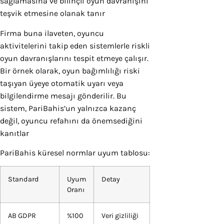
sağlamasına ve bilinçli oyun davranışını
teşvik etmesine olanak tanır
Firma buna ilaveten, oyuncu
aktivitelerini takip eden sistemlerle riskli
oyun davranışlarını tespit etmeye çalışır.
Bir örnek olarak, oyun bağımlılığı riski
taşıyan üyeye otomatik uyarı veya
bilgilendirme mesajı gönderilir. Bu
sistem, PariBahis’un yalnızca kazanç
değil, oyuncu refahını da önemsediğini
kanıtlar
PariBahis küresel normlar uyum tablosu:
Standard
Uyum
Detay
Oranı
AB GDPR
%100
Veri gizliliği