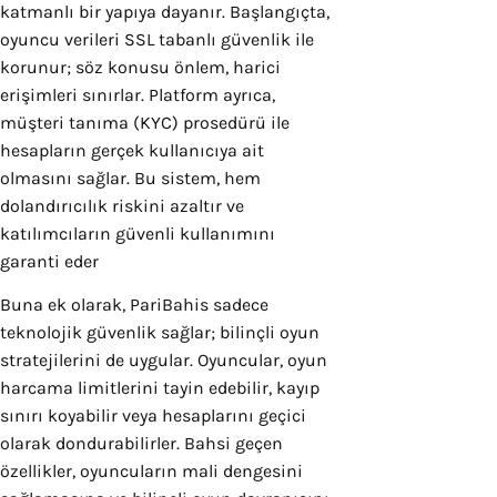
katmanlı bir yapıya dayanır. Başlangıçta,
oyuncu verileri SSL tabanlı güvenlik ile
korunur; söz konusu önlem, harici
erişimleri sınırlar. Platform ayrıca,
müşteri tanıma (KYC) prosedürü ile
hesapların gerçek kullanıcıya ait
olmasını sağlar. Bu sistem, hem
dolandırıcılık riskini azaltır ve
katılımcıların güvenli kullanımını
garanti eder
Buna ek olarak, PariBahis sadece
teknolojik güvenlik sağlar; bilinçli oyun
stratejilerini de uygular. Oyuncular, oyun
harcama limitlerini tayin edebilir, kayıp
sınırı koyabilir veya hesaplarını geçici
olarak dondurabilirler. Bahsi geçen
özellikler, oyuncuların mali dengesini