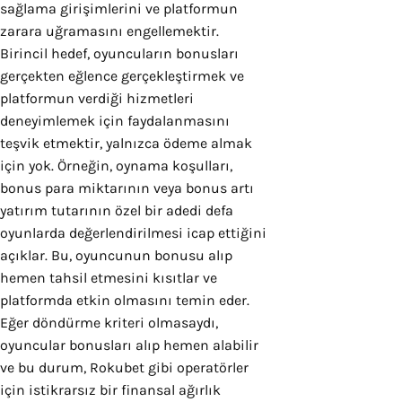
sağlama girişimlerini ve platformun
zarara uğramasını engellemektir.
Birincil hedef, oyuncuların bonusları
gerçekten eğlence gerçekleştirmek ve
platformun verdiği hizmetleri
deneyimlemek için faydalanmasını
teşvik etmektir, yalnızca ödeme almak
için yok. Örneğin, oynama koşulları,
bonus para miktarının veya bonus artı
yatırım tutarının özel bir adedi defa
oyunlarda değerlendirilmesi icap ettiğini
açıklar. Bu, oyuncunun bonusu alıp
hemen tahsil etmesini kısıtlar ve
platformda etkin olmasını temin eder.
Eğer döndürme kriteri olmasaydı,
oyuncular bonusları alıp hemen alabilir
ve bu durum, Rokubet gibi operatörler
için istikrarsız bir finansal ağırlık