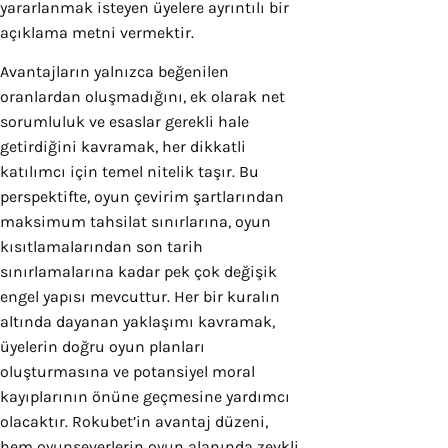
yararlanmak isteyen üyelere ayrıntılı bir
açıklama metni vermektir.
Avantajların yalnızca beğenilen
oranlardan oluşmadığını, ek olarak net
sorumluluk ve esaslar gerekli hale
getirdiğini kavramak, her dikkatli
katılımcı için temel nitelik taşır. Bu
perspektifte, oyun çevirim şartlarından
maksimum tahsilat sınırlarına, oyun
kısıtlamalarından son tarih
sınırlamalarına kadar pek çok değişik
engel yapısı mevcuttur. Her bir kuralın
altında dayanan yaklaşımı kavramak,
üyelerin doğru oyun planları
oluşturmasına ve potansiyel moral
kayıplarının önüne geçmesine yardımcı
olacaktır. Rokubet’in avantaj düzeni,
hem oyunseverlerin oyun alanında zevkli