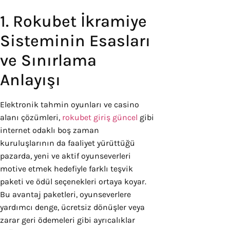
1. Rokubet İkramiye
Sisteminin Esasları
ve Sınırlama
Anlayışı
Elektronik tahmin oyunları ve casino
alanı çözümleri,
rokubet giriş güncel
gibi
internet odaklı boş zaman
kuruluşlarının da faaliyet yürüttüğü
pazarda, yeni ve aktif oyunseverleri
motive etmek hedefiyle farklı teşvik
paketi ve ödül seçenekleri ortaya koyar.
Bu avantaj paketleri, oyunseverlere
yardımcı denge, ücretsiz dönüşler veya
zarar geri ödemeleri gibi ayrıcalıklar