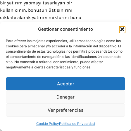
bir yatırım yapmayı tasarlayan bir
kullanıcının, bonusun üst sınırını
dikkate alarak yatırım miktarını buna
göre ayarlaması daha mantıklı olabilir.
Gestionar consentimiento
Eğer maksimum bonusu zaten alıyorsa,
daha fazla yatırım yapmak ek bonus
Para ofrecer las mejores experiencias, utilizamos tecnologías como las
cookies para almacenar y/o acceder a la información del dispositivo. El
vermeyecektir. Bu da oyuncuların daha
consentimiento de estas tecnologías nos permitirá procesar datos como
bilinçli yatırım kararları almasına fayda
el comportamiento de navegación o las identificaciones únicas en este
sağlar. Rokubet giriş adresi üzerinden
sitio. No consentir o retirar el consentimiento, puede afectar
negativamente a ciertas características y funciones.
giriş yapan oyuncuların, her bonus
teklifinin detaylarını incelerken, bu tür
üst sınırları atlamamaları kritiktir. Bu
Aceptar
limitler, bonusun sunduğu yararı
Denegar
kavramak ve beklentileri doğru bir
şekilde yönetmek için ana bir veri
Ver preferencias
menbaıdır. Özellikle Rokubet mobil giriş
kullanarak bonusları araştıran
Cookie Policy
Política de Privacidad
oyuncuların, tüm detayları