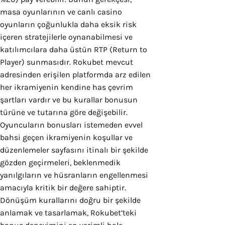
masa oyunlarının ve canlı casino
oyunların çoğunlukla daha eksik risk
içeren stratejilerle oynanabilmesi ve
katılımcılara daha üstün RTP (Return to
Player) sunmasıdır. Rokubet mevcut
adresinden erişilen platformda arz edilen
her ikramiyenin kendine has çevrim
şartları vardır ve bu kurallar bonusun
türüne ve tutarına göre değişebilir.
Oyuncuların bonusları istemeden evvel
bahsi geçen ikramiyenin koşullar ve
düzenlemeler sayfasını itinalı bir şekilde
gözden geçirmeleri, beklenmedik
yanılgıların ve hüsranların engellenmesi
amacıyla kritik bir değere sahiptir.
Dönüşüm kurallarını doğru bir şekilde
anlamak ve tasarlamak, Rokubet’teki