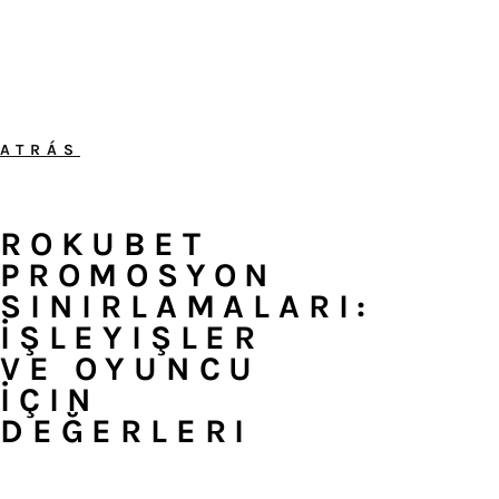
ATRÁS
ROKUBET
PROMOSYON
SINIRLAMALARI:
İŞLEYIŞLER
VE OYUNCU
İÇIN
DEĞERLERI