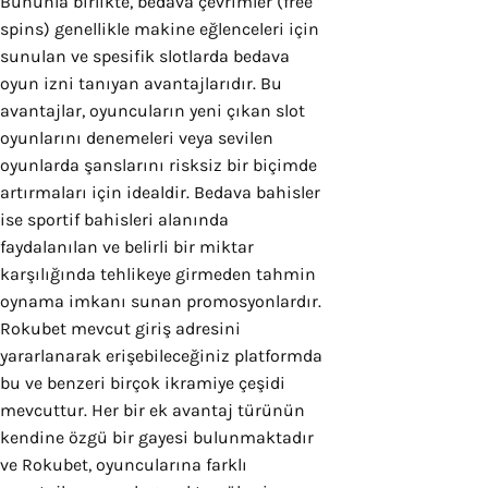
Bununla birlikte, bedava çevrimler (free
spins) genellikle makine eğlenceleri için
sunulan ve spesifik slotlarda bedava
oyun izni tanıyan avantajlarıdır. Bu
avantajlar, oyuncuların yeni çıkan slot
oyunlarını denemeleri veya sevilen
oyunlarda şanslarını risksiz bir biçimde
artırmaları için idealdir. Bedava bahisler
ise sportif bahisleri alanında
faydalanılan ve belirli bir miktar
karşılığında tehlikeye girmeden tahmin
oynama imkanı sunan promosyonlardır.
Rokubet mevcut giriş adresini
yararlanarak erişebileceğiniz platformda
bu ve benzeri birçok ikramiye çeşidi
mevcuttur. Her bir ek avantaj türünün
kendine özgü bir gayesi bulunmaktadır
ve Rokubet, oyuncularına farklı