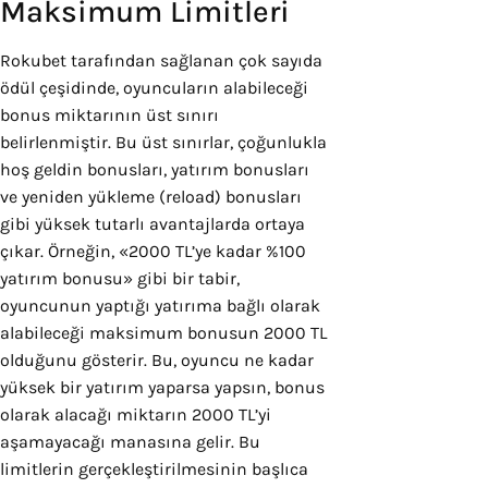
Maksimum Limitleri
Rokubet tarafından sağlanan çok sayıda
ödül çeşidinde, oyuncuların alabileceği
bonus miktarının üst sınırı
belirlenmiştir. Bu üst sınırlar, çoğunlukla
hoş geldin bonusları, yatırım bonusları
ve yeniden yükleme (reload) bonusları
gibi yüksek tutarlı avantajlarda ortaya
çıkar. Örneğin, «2000 TL’ye kadar %100
yatırım bonusu» gibi bir tabir,
oyuncunun yaptığı yatırıma bağlı olarak
alabileceği maksimum bonusun 2000 TL
olduğunu gösterir. Bu, oyuncu ne kadar
yüksek bir yatırım yaparsa yapsın, bonus
olarak alacağı miktarın 2000 TL’yi
aşamayacağı manasına gelir. Bu
limitlerin gerçekleştirilmesinin başlıca