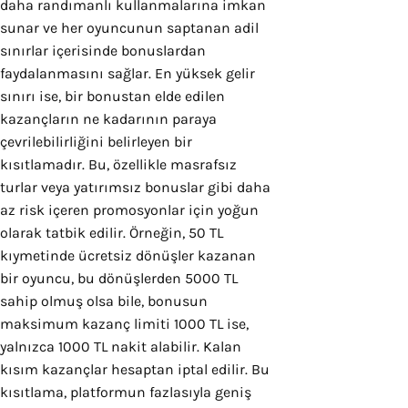
daha randımanlı kullanmalarına imkan
sunar ve her oyuncunun saptanan adil
sınırlar içerisinde bonuslardan
faydalanmasını sağlar. En yüksek gelir
sınırı ise, bir bonustan elde edilen
kazançların ne kadarının paraya
çevrilebilirliğini belirleyen bir
kısıtlamadır. Bu, özellikle masrafsız
turlar veya yatırımsız bonuslar gibi daha
az risk içeren promosyonlar için yoğun
olarak tatbik edilir. Örneğin, 50 TL
kıymetinde ücretsiz dönüşler kazanan
bir oyuncu, bu dönüşlerden 5000 TL
sahip olmuş olsa bile, bonusun
maksimum kazanç limiti 1000 TL ise,
yalnızca 1000 TL nakit alabilir. Kalan
kısım kazançlar hesaptan iptal edilir. Bu
kısıtlama, platformun fazlasıyla geniş