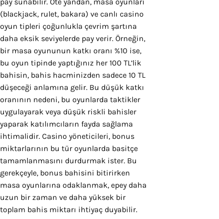
pay sunabilir. Öte yandan, masa oyunları
(blackjack, rulet, bakara) ve canlı casino
oyun tipleri çoğunlukla çevrim şartına
daha eksik seviyelerde pay verir. Örneğin,
bir masa oyununun katkı oranı %10 ise,
bu oyun tipinde yaptığınız her 100 TL’lik
bahisin, bahis hacminizden sadece 10 TL
düşeceği anlamına gelir. Bu düşük katkı
oranının nedeni, bu oyunlarda taktikler
uygulayarak veya düşük riskli bahisler
yaparak katılımcıların fayda sağlama
ihtimalidir. Casino yöneticileri, bonus
miktarlarının bu tür oyunlarda basitçe
tamamlanmasını durdurmak ister. Bu
gerekçeyle, bonus bahisini bitirirken
masa oyunlarına odaklanmak, epey daha
uzun bir zaman ve daha yüksek bir
toplam bahis miktarı ihtiyaç duyabilir.