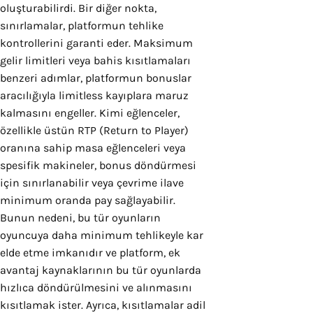
oluşturabilirdi. Bir diğer nokta,
sınırlamalar, platformun tehlike
kontrollerini garanti eder. Maksimum
gelir limitleri veya bahis kısıtlamaları
benzeri adımlar, platformun bonuslar
aracılığıyla limitless kayıplara maruz
kalmasını engeller. Kimi eğlenceler,
özellikle üstün RTP (Return to Player)
oranına sahip masa eğlenceleri veya
spesifik makineler, bonus döndürmesi
için sınırlanabilir veya çevrime ilave
minimum oranda pay sağlayabilir.
Bunun nedeni, bu tür oyunların
oyuncuya daha minimum tehlikeyle kar
elde etme imkanıdır ve platform, ek
avantaj kaynaklarının bu tür oyunlarda
hızlıca döndürülmesini ve alınmasını
kısıtlamak ister. Ayrıca, kısıtlamalar adil