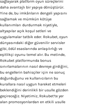
sağlayarak platform oyun süreçlerini
daha avantajlı bir yapıya dönüştürür.
Yine de, bu imkânların dengeli yapısını
sağlamak ve mümkün kötüye
kullanımları durdurmak niyetiyle,
altyapılar açık koşul setleri ve
uygulamalar tatbik eder. Rokubet, oyun
dünyasındaki diğer güvenilir servisler
gibi, ödül esaslarında anlaşılırlığı ve
eşitlikçi oyunu temel alır. Bu metinde,
Rokubet platformunda bonus
sınırlamalarının nasıl devreye girdiğini,
bu engellerin bahisçiler için ne sonuç
doğurduğunu ve kullanıcıların bu
kurallara nasıl uygun hareket etmeleri
beklendiğini derinlikli bir usulle gözden
geçireceğiz. Niyetimiz, Rokubet’te yer
alan promosyonlardan en etkili usulle