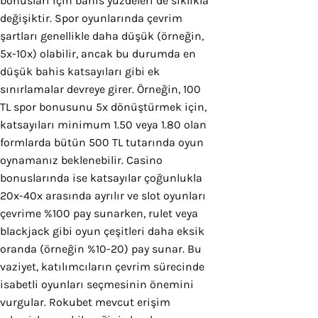
bonusları için bahis yüzdeleri de sıklıkla
değişiktir. Spor oyunlarında çevrim
şartları genellikle daha düşük (örneğin,
5x-10x) olabilir, ancak bu durumda en
düşük bahis katsayıları gibi ek
sınırlamalar devreye girer. Örneğin, 100
TL spor bonusunu 5x dönüştürmek için,
katsayıları minimum 1.50 veya 1.80 olan
formlarda bütün 500 TL tutarında oyun
oynamanız beklenebilir. Casino
bonuslarında ise katsayılar çoğunlukla
20x-40x arasında ayrılır ve slot oyunları
çevrime %100 pay sunarken, rulet veya
blackjack gibi oyun çeşitleri daha eksik
oranda (örneğin %10-20) pay sunar. Bu
vaziyet, katılımcıların çevrim sürecinde
isabetli oyunları seçmesinin önemini
vurgular. Rokubet mevcut erişim