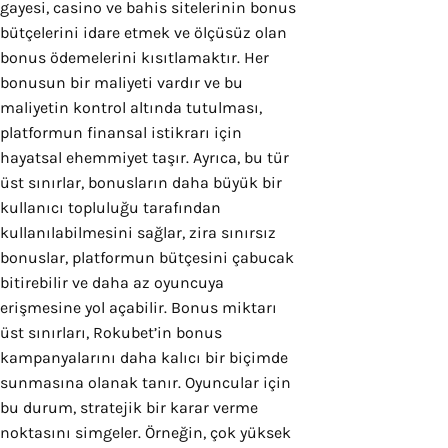
gayesi, casino ve bahis sitelerinin bonus
bütçelerini idare etmek ve ölçüsüz olan
bonus ödemelerini kısıtlamaktır. Her
bonusun bir maliyeti vardır ve bu
maliyetin kontrol altında tutulması,
platformun finansal istikrarı için
hayatsal ehemmiyet taşır. Ayrıca, bu tür
üst sınırlar, bonusların daha büyük bir
kullanıcı topluluğu tarafından
kullanılabilmesini sağlar, zira sınırsız
bonuslar, platformun bütçesini çabucak
bitirebilir ve daha az oyuncuya
erişmesine yol açabilir. Bonus miktarı
üst sınırları, Rokubet’in bonus
kampanyalarını daha kalıcı bir biçimde
sunmasına olanak tanır. Oyuncular için
bu durum, stratejik bir karar verme
noktasını simgeler. Örneğin, çok yüksek