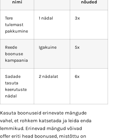
nimi
nõuded
Tere
1 nädal
3x
tulemast
pakkumine
Reede
Igakuine
5x
boonuse
kampaania
Sadade
2 nädalat
6x
tasuta
keerutuste
nädal
Kasuta boonuseid erinevate mängude
vahel, et rohkem katsetada ja leida enda
lemmikud. Erinevad mängud võivad
offer eriti head boonused, mistõttu on