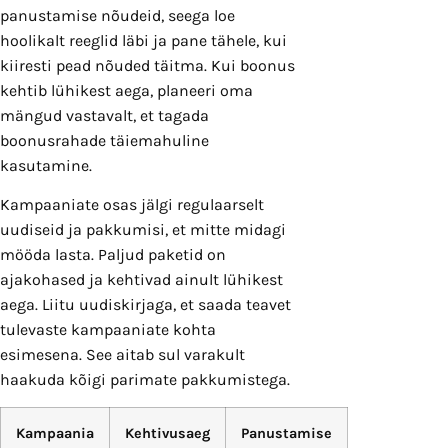
panustamise nõudeid, seega loe
hoolikalt reeglid läbi ja pane tähele, kui
kiiresti pead nõuded täitma. Kui boonus
kehtib lühikest aega, planeeri oma
mängud vastavalt, et tagada
boonusrahade täiemahuline
kasutamine.
Kampaaniate osas jälgi regulaarselt
uudiseid ja pakkumisi, et mitte midagi
mööda lasta. Paljud paketid on
ajakohased ja kehtivad ainult lühikest
aega. Liitu uudiskirjaga, et saada teavet
tulevaste kampaaniate kohta
esimesena. See aitab sul varakult
haakuda kõigi parimate pakkumistega.
Kampaania
Kehtivusaeg
Panustamise