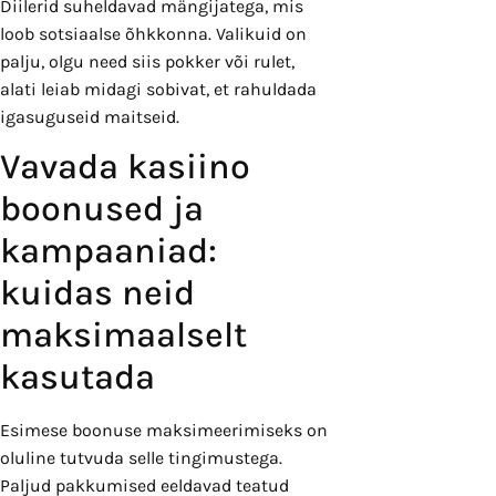
Diilerid suheldavad mängijatega, mis
loob sotsiaalse õhkkonna. Valikuid on
palju, olgu need siis pokker või rulet,
alati leiab midagi sobivat, et rahuldada
igasuguseid maitseid.
Vavada kasiino
boonused ja
kampaaniad:
kuidas neid
maksimaalselt
kasutada
Esimese boonuse maksimeerimiseks on
oluline tutvuda selle tingimustega.
Paljud pakkumised eeldavad teatud