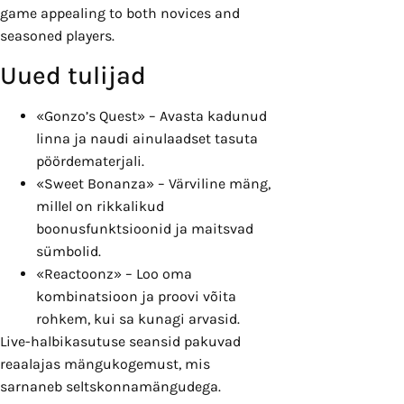
game appealing to both novices and
seasoned players.
Uued tulijad
«Gonzo’s Quest» – Avasta kadunud
linna ja naudi ainulaadset tasuta
pöördematerjali.
«Sweet Bonanza» – Värviline mäng,
millel on rikkalikud
boonusfunktsioonid ja maitsvad
sümbolid.
«Reactoonz» – Loo oma
kombinatsioon ja proovi võita
rohkem, kui sa kunagi arvasid.
Live-halbikasutuse seansid pakuvad
reaalajas mängukogemust, mis
sarnaneb seltskonnamängudega.