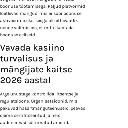
boonuse töötamisega. Paljud platvormid
loetlevad mängud, mis ei sobi boonuse
aktiveerimiseks, seega ole ettevaatlik
nende valimisega, et mitte kaotada
boonuse eeliseid.
Vavada kasiino
turvalisus ja
mängijate kaitse
2026 aastal
Ärge unustage kontrollida litsentse ja
regulatsioone. Organisatsioonid, mis
pakuvad hasartmänguteenuseid, peavad
olema sertifitseeritud ja neid
auditeerivad sõltumatud ametid.