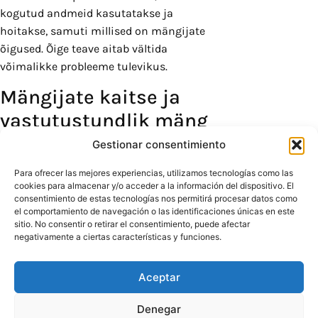
kogutud andmeid kasutatakse ja
hoitakse, samuti millised on mängijate
õigused. Õige teave aitab vältida
võimalikke probleeme tulevikus.
Mängijate kaitse ja
vastutustundlik mäng
Gestionar consentimiento
Oluline on, et platvormid pakuvad
vahendeid, mis aitavad mängijatel
Para ofrecer las mejores experiencias, utilizamos tecnologías como las
cookies para almacenar y/o acceder a la información del dispositivo. El
hallata oma mänguharjumusi. Otsige
consentimiento de estas tecnologías nos permitirá procesar datos como
võimalusi, mis aitavad seada piiranguid,
el comportamiento de navegación o las identificaciones únicas en este
nagu panustamise limiidid ja enesetõrje
sitio. No consentir o retirar el consentimiento, puede afectar
negativamente a ciertas características y funciones.
funktsioonid. Nende funktsioonide
kasutamine aitab vähemalt osaliselt
vältida sõltuvuse teket.
Aceptar
Platvormid, mis pakuvad tuge ja teavet
Denegar