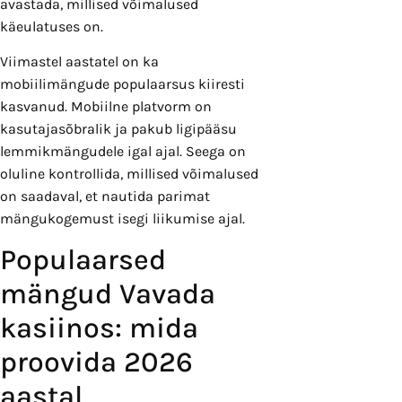
avastada, millised võimalused
käeulatuses on.
Viimastel aastatel on ka
mobiilimängude populaarsus kiiresti
kasvanud. Mobiilne platvorm on
kasutajasõbralik ja pakub ligipääsu
lemmikmängudele igal ajal. Seega on
oluline kontrollida, millised võimalused
on saadaval, et nautida parimat
mängukogemust isegi liikumise ajal.
Populaarsed
mängud Vavada
kasiinos: mida
proovida 2026
aastal