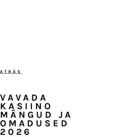
ATRÁS
VAVADA
KASIINO
MÄNGUD JA
OMADUSED
2026