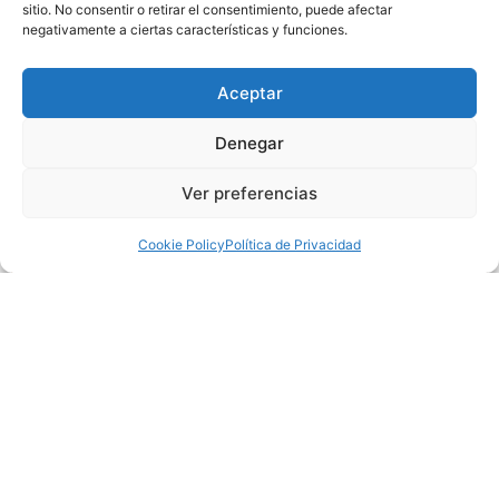
sitio. No consentir o retirar el consentimiento, puede afectar
negativamente a ciertas características y funciones.
Aceptar
Denegar
Ver preferencias
Cookie Policy
Política de Privacidad
La vivienda objeto del proyecto se presenta como una
vivienda unifamiliar aislada en el Paraje de las
“Fuentecicas” de Almansa (Albacete). En una parcela
situada en un área residencial en el extrarradio de la
ciudad donde la naturaleza rodea el entorno construido