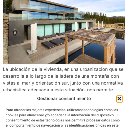
La ubicación de la vivienda, en una urbanización que se
desarrolla a lo largo de la ladera de una montaña con
vistas al mar y orientación sur, junto con una normativa
urbanística adecuada a esta situación, nos permite
plantear una edificación “aterrazada”, cuyos volúmenes
Gestionar consentimiento
se van deslizando y adaptando a la topografía
existente, buscando las vistas hacia el mar.
Para ofrecer las mejores experiencias, utilizamos tecnologías como las
cookies para almacenar y/o acceder a la información del dispositivo. El
Casa Paula, Almansa
consentimiento de estas tecnologías nos permitirá procesar datos como
el comportamiento de navegación o las identificaciones únicas en este